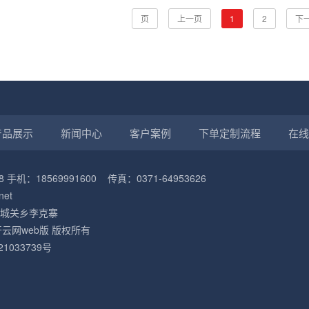
页
上一页
1
2
下
产品展示
新闻中心
客户案例
下单定制流程
在线
08 手机：18569991600 传真：0371-64953626
net
城关乡李克寨
21 开云网web版 版权所有
21033739号