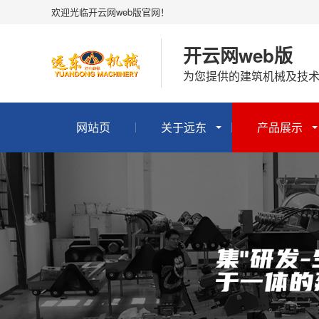
欢迎光临开云网web版官网！
开云网web版
为您提供的建筑机械及技
网站页
关于远东
产品展示