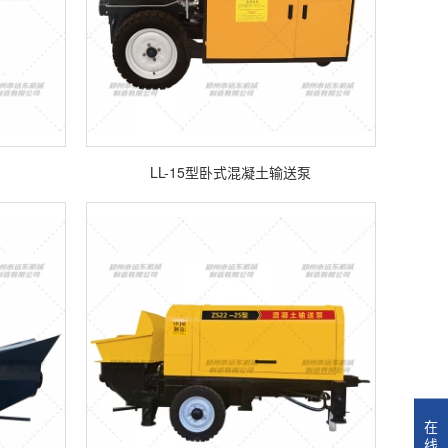
泵
LL-15型卧式混凝土输送泵
在
线