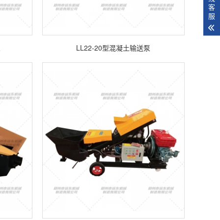
客
服
泵
LL22-20型混凝土输送泵