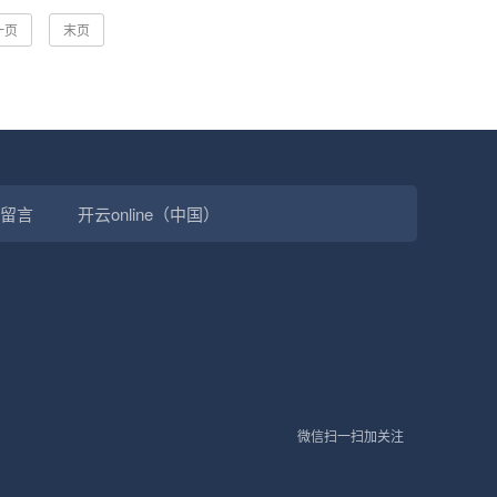
一页
末页
留言
开云online（中国）
微信扫一扫加关注