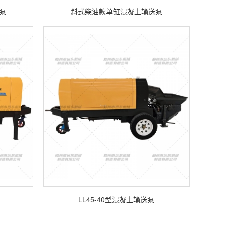
泵
斜式柴油款单缸混凝土输送泵
LL45-40型混凝土输送泵